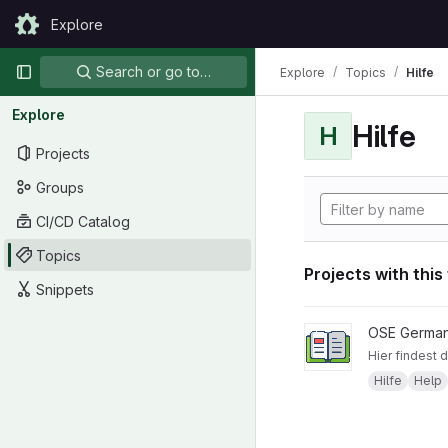
Skip to content
Explore
GitLab
Primary navigation
Search or go to…
Explore
Topics
Hilfe
Explore
Hilfe
H
Projects
Groups
CI/CD Catalog
Topics
Projects with this
Snippets
View Willkommen pro
OSE German
Hier findest 
Hilfe
Help